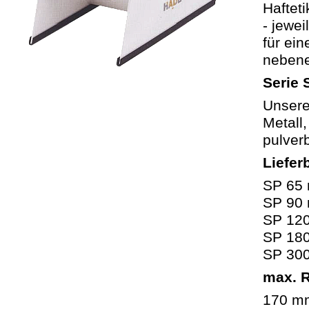
Haftet
- jewei
für ei
nebene
Serie 
Unsere
Metall
pulver
Liefer
SP 65 
SP 90 
SP 120
SP 180
SP 300
max. 
170 mm