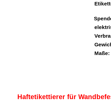
Etiket
Spende
elektr
Verbra
Gewich
Maße:
Haftetikettierer für Wandbef