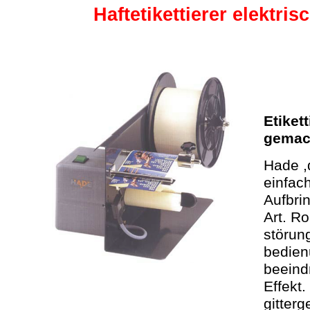
Haftetikettierer elektri
Etiket
gemac
Hade ,
einfac
Aufbrin
Art. Ro
störung
bedien
beeind
Effekt.
gitterg