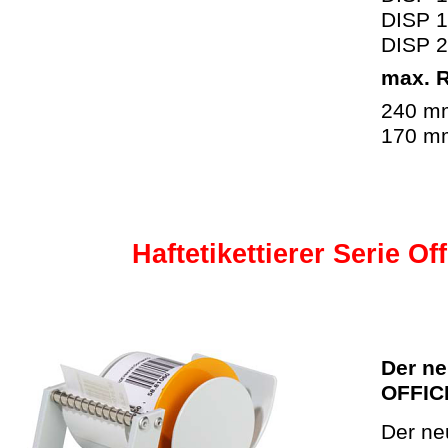
DISP 1
DISP 2
max. 
240 mm
170 mm
Haftetikettierer Serie O
Der ne
OFFIC
Der ne