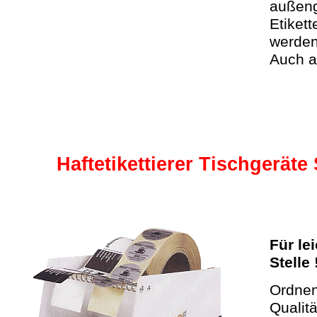
außeng
Etiket
werden
Auch a
Haftetikettierer Tischgeräte
Für le
Stelle 
Ordnen
Qualit