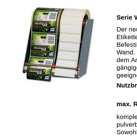
Serie 
Der ne
Etiket
Befest
Wand. 
dem Arb
gängig
geeign
Nutzbr
max. 
komple
pulver
Sowohl