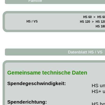
Familie
HS 60 > HS 6
HS / VS
HS 120 > HS 12
HS 18
Datenblatt HS / VS
Gemeinsame technische Daten
Spendegeschwindigkeit:
HS un
HS+ u
Spenderichtung:
HS hor