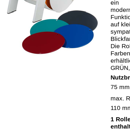
ein
modern
Funktio
auf kl
sympat
Blickf
Die Rol
Farbe
erhält
GRÜN,
Nutzbr
75 mm
max. R
110 m
1 Roll
enthal