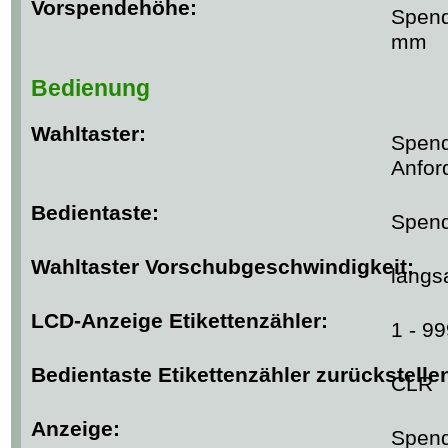
Vorspendehöhe:
Spend
mm
Bedienung
Wahltaster:
Spend
Anfor
Bedientaste:
Spend
Wahltaster Vorschubgeschwindigkeit:
langs
LCD-Anzeige Etikettenzähler:
1 - 9
Bedientaste Etikettenzähler zurückstelle
CLR
Anzeige:
Spend