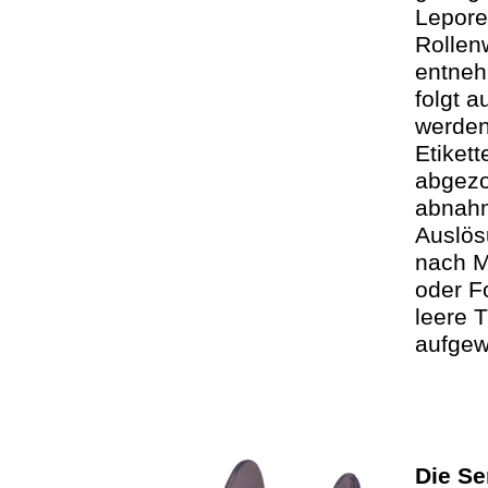
Lepore
Rollen
entneh
folgt a
werden
Etiket
abgez
abnahm
Auslösu
nach M
oder F
leere 
aufgew
Die Se