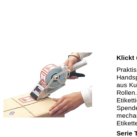
Klickt 
Prakti
Hands
aus Kun
Rollen.
Etikett
Spende
mechan
Etiket
Serie 