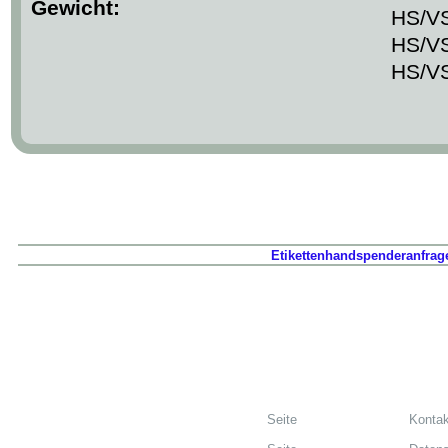
Gewicht:
HS/VS
HS/VS
HS/VS
Etikettenhandspenderanfrag
Seite
Kontak