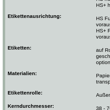
HS+ ho
Etikettenausrichtung:
HS Fu
vorau
HS+ F
vorau
Etiketten:
auf Ro
gesch
option
Materialien:
Papier
trans
Etikettenrolle:
Außen
Kerndurchmesser:
38 - 