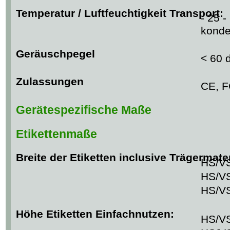
Temperatur / Luftfeuchtigkeit Transport:
- 25 -
konde
Geräuschpegel
< 60 
Zulassungen
CE, F
Gerätespezifische Maße
Etikettenmaße
Breite der Etiketten inclusive Trägermater
HS/VS
HS/VS
HS/VS
Höhe Etiketten Einfachnutzen:
HS/VS